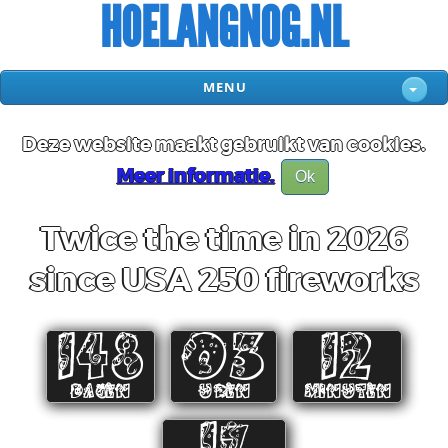
HOELANGNOG.NL
MENU
Deze website maakt gebruikt van cookies.
Meer informatie.
Ok
Twice the time in 2026
since USA 250 fireworks
148
03
12
DAGEN
UREN
MINUTEN