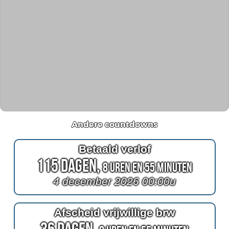
Andere countdowns
Betaald verlof
115 Dagen,
8 Uren en 55 Minuten
4 december 2026 00:00u
Afscheid vrijwillige brw
36 Dagen,