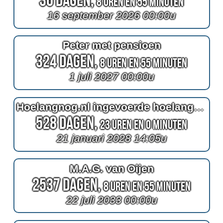
8 Uren en 55 Minuten
16 september 2026 00:00u
Peter met pensioen
324 Dagen,
8 Uren en 55 Minuten
1 juli 2027 00:00u
Hoelangnog.nl ingevoerde hoelang tot 2100
528 Dagen,
23 Uren en 0 Minuten
21 januari 2028 14:05u
M.A.G. van Oijen
2537 Dagen,
8 Uren en 55 Minuten
22 juli 2033 00:00u