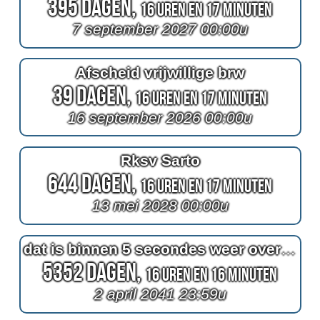
395 Dagen,
16 Uren en 17 Minuten
7 september 2027 00:00u
Afscheid vrijwillige brw
39 Dagen,
16 Uren en 17 Minuten
16 september 2026 00:00u
Rksv Sarto
644 Dagen,
16 Uren en 17 Minuten
13 mei 2028 00:00u
dat is binnen 5 secondes weer over dan is er voor altijd vrede in het leven
5352 Dagen,
16 Uren en 16 Minuten
2 april 2041 23:59u