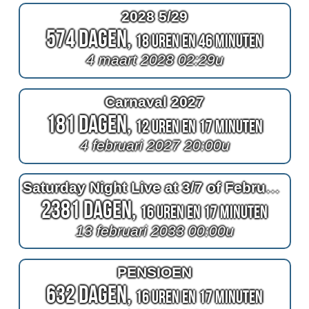
2028 5/29
574 Dagen,
18 Uren en 46 Minuten
4 maart 2028 02:29u
Carnaval 2027
181 Dagen,
12 Uren en 17 Minuten
4 februari 2027 20:00u
Saturday Night Live at 3/7 of February
2381 Dagen,
16 Uren en 17 Minuten
13 februari 2033 00:00u
PENSIOEN
632 Dagen,
16 Uren en 17 Minuten