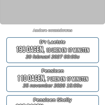
Andere countdowns
D’r Laetste
196 Dagen,
16 Uren en 17 Minuten
20 februari 2027 00:00u
Pensioen
110 Dagen,
7 Uren en 17 Minuten
25 november 2026 15:00u
Pensioen Shelly