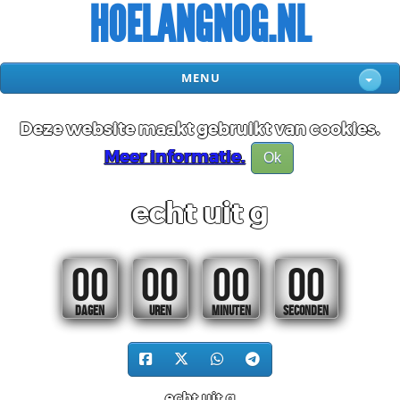
HOELANGNOG.NL
MENU
Deze website maakt gebruikt van cookies.
Meer informatie.
Ok
echt uit g
00
00
00
00
DAGEN
UREN
MINUTEN
SECONDEN
echt uit g