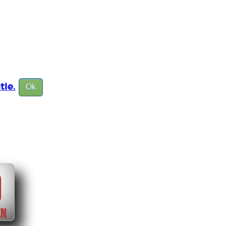
tie.
Ok
0
EN