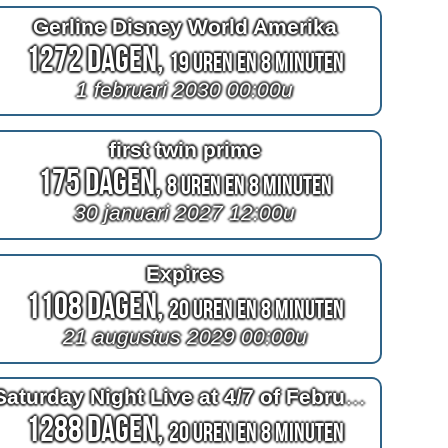
Gerline Disney World Amerika
1272 Dagen,
19 Uren en 8 Minuten
1 februari 2030 00:00u
first twin prime
175 Dagen,
8 Uren en 8 Minuten
30 januari 2027 12:00u
Expires
1108 Dagen,
20 Uren en 8 Minuten
21 augustus 2029 00:00u
Saturday Night Live at 4/7 of February
1288 Dagen,
20 Uren en 8 Minuten