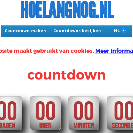
HOELANGNOG.NL
Countdown maken
Countdowns bekijken
NL
site maakt gebruikt van cookies.
Meer informa
countdown
00
00
00
0
DAGEN
UREN
MINUTEN
SECOND