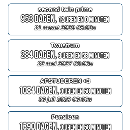
second twin prime
953 Dagen,
12 Uren en 0 Minuten
21 maart 2029 08:02u
Twustrum
284 Dagen,
3 Uren en 58 Minuten
22 mei 2027 00:00u
AFSTUDEREN <3
1084 Dagen,
3 Uren en 58 Minuten
30 juli 2029 00:00u
Pensioen
1390 Dagen,
3 Uren en 58 Minuten