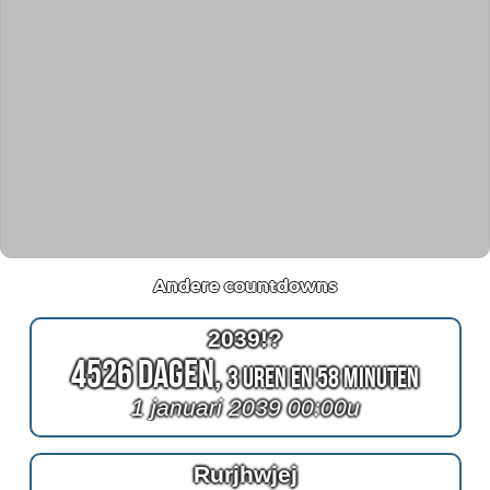
Andere countdowns
2039!?
4526 Dagen,
3 Uren en 58 Minuten
1 januari 2039 00:00u
Rurjhwjej