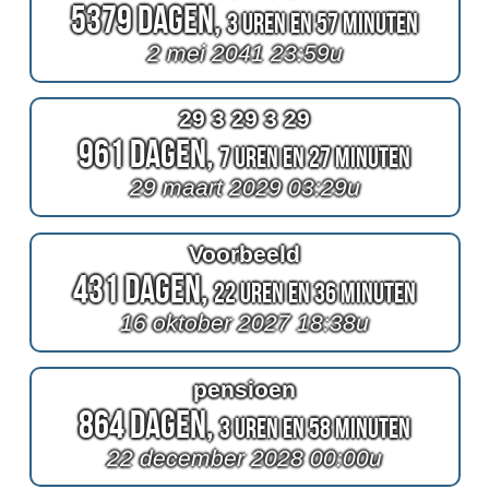
5379 Dagen,
3 Uren en 57 Minuten
2 mei 2041 23:59u
29 3 29 3 29
961 Dagen,
7 Uren en 27 Minuten
29 maart 2029 03:29u
Voorbeeld
431 Dagen,
22 Uren en 36 Minuten
16 oktober 2027 18:38u
pensioen
864 Dagen,
3 Uren en 58 Minuten
22 december 2028 00:00u