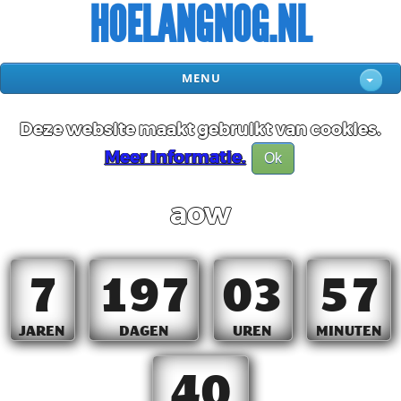
HOELANGNOG.NL
MENU
Deze website maakt gebruikt van cookies.
Meer informatie.
Ok
aow
7
197
03
57
JAREN
DAGEN
UREN
MINUTEN
39