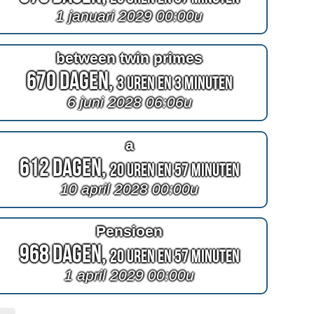
1 januari 2029 00:00u
between twin primes
670 Dagen,
3 Uren en 3 Minuten
6 juni 2028 06:06u
a
612 Dagen,
20 Uren en 57 Minuten
10 april 2028 00:00u
Pensioen
968 Dagen,
20 Uren en 57 Minuten
1 april 2029 00:00u