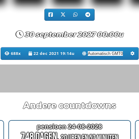
30 september 2027 00:00u
688x
22 dec 2021 19:14u
Andere countdowns
pensioen 24-08-2028
748 Dagen,
20 Uren en 57 Minuten