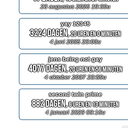
23 augustus 2026 19:30u
yay 12345
3224 Dagen,
20 Uren en 0 Minuten
4 juni 2035 23:03u
jens being not gay
4077 Dagen,
20 Uren en 56 Minuten
4 oktober 2037 23:59u
second twin prime
882 Dagen,
6 Uren en 13 Minuten
4 januari 2029 09:16u