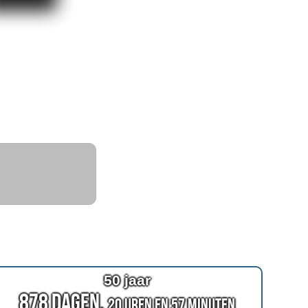
50 jaar
878 Dagen,
20 Uren en 57 Minuten