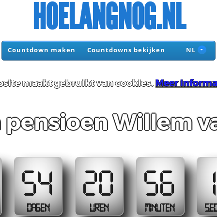
HOELANGNOG.NL
Countdown maken
Countdowns bekijken
NL
site maakt gebruikt van cookies.
Meer informa
pensioen Willem va
54
20
56
DAGEN
UREN
MINUTEN
SE