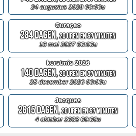
24 augustus 2028 00:00u
Curaçao
284 Dagen,
20 Uren en 57 Minuten
18 mei 2027 00:00u
kerstmis 2026
140 Dagen,
20 Uren en 57 Minuten
25 december 2026 00:00u
Jacques
2615 Dagen,
20 Uren en 57 Minuten
4 oktober 2033 00:00u