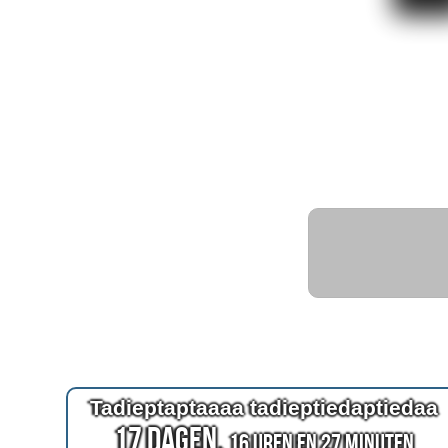
Tadieptaptaaaa tadieptiedaptiedaa
17 Dagen,
16 Uren en 27 Minuten