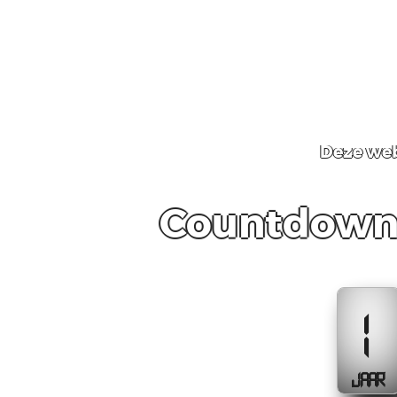
Deze web
Countdown 
1
JAAR