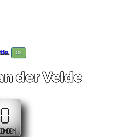
tie.
Ok
n der Velde
10
CONDEN