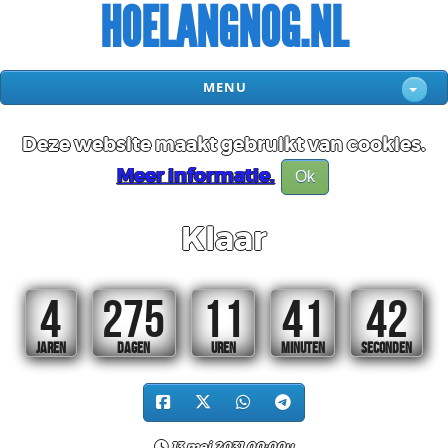
HOELANGNOG.NL
MENU
Deze website maakt gebruikt van cookies.
Meer informatie.
Ok
Klaar
4
275
11
41
42
JAREN
DAGEN
UREN
MINUTEN
SECONDEN
13 mei 2031 00:00u