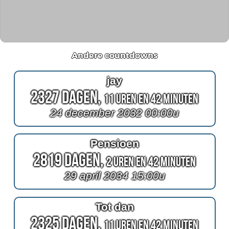
Andere countdowns
jay
2327 Dagen,
11 Uren en 42 Minuten
24 december 2032 00:00u
Pensioen
2819 Dagen,
2 Uren en 42 Minuten
29 april 2034 15:00u
Tot dan
2325 Dagen,
11 Uren en 42 Minuten