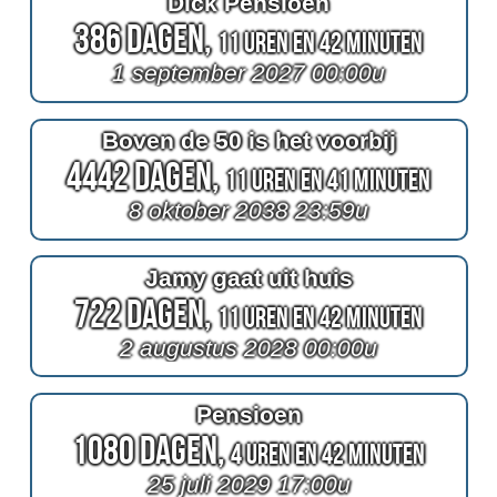
Dick Pensioen
386 Dagen,
11 Uren en 42 Minuten
1 september 2027 00:00u
Boven de 50 is het voorbij
4442 Dagen,
11 Uren en 41 Minuten
8 oktober 2038 23:59u
Jamy gaat uit huis
722 Dagen,
11 Uren en 42 Minuten
2 augustus 2028 00:00u
Pensioen
1080 Dagen,
4 Uren en 42 Minuten
25 juli 2029 17:00u