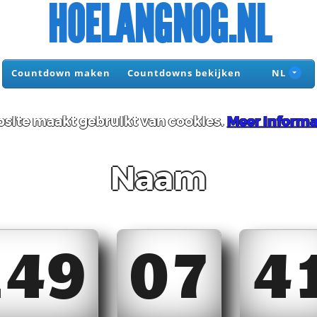
HOELANGNOG.NL
Countdown maken
Countdowns bekijken
NL
site maakt gebruikt van cookies.
Meer informa
Naam
149
07
4