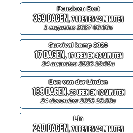
Pensioen Bert
359 Dagen,
7 Uren en 42 Minuten
1 augustus 2027 00:00u
Survival kamp 2026
17 Dagen,
17 Uren en 42 Minuten
24 augustus 2026 10:00u
Ben van der Linden
139 Dagen,
23 Uren en 12 Minuten
24 december 2026 15:30u
Lin
240 Dagen,
7 Uren en 42 Minuten