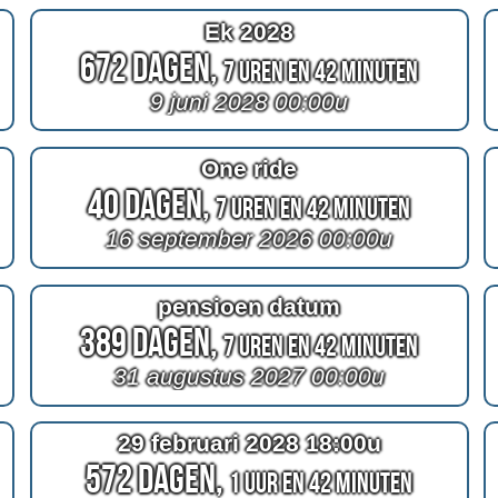
Ek 2028
672 Dagen,
7 Uren en 42 Minuten
9 juni 2028 00:00u
One ride
40 Dagen,
7 Uren en 42 Minuten
16 september 2026 00:00u
pensioen datum
389 Dagen,
7 Uren en 42 Minuten
31 augustus 2027 00:00u
29 februari 2028 18:00u
572 Dagen,
1 Uur en 42 Minuten