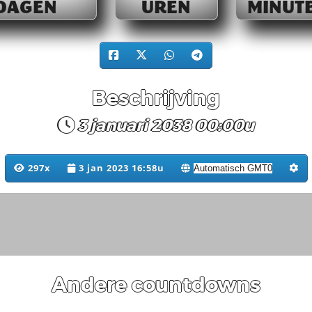
DAGEN
UREN
MINUT
Beschrijving
3 januari 2038 00:00u
297x
3 jan 2023 16:58u
Andere countdowns