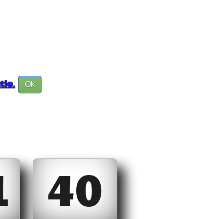
tie.
Ok
1
40