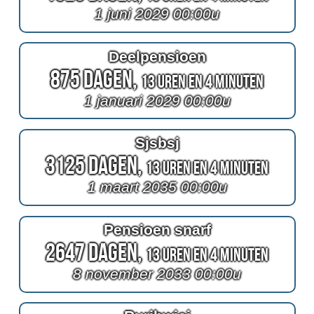
1 juni 2029 00:00u
Deelpensioen
875 Dagen,
13 Uren en 4 Minuten
1 januari 2029 00:00u
Sjsbsj
3125 Dagen,
13 Uren en 4 Minuten
1 maart 2035 00:00u
Pensioen snarf
2647 Dagen,
13 Uren en 4 Minuten
8 november 2033 00:00u