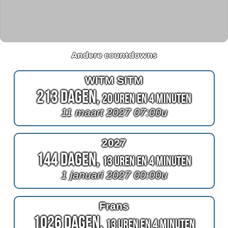
Andere countdowns
WITM SITM
213 Dagen,
20 Uren en 4 Minuten
11 maart 2027 07:00u
2027
144 Dagen,
13 Uren en 4 Minuten
1 januari 2027 00:00u
Frans
1026 Dagen,
13 Uren en 4 Minuten