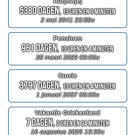
Rurjhwjej
5380 Dagen,
13 Uren en 3 Minuten
2 mei 2041 23:59u
Pensioen
961 Dagen,
13 Uren en 4 Minuten
28 maart 2029 00:00u
Corrie
3797 Dagen,
13 Uren en 4 Minuten
1 januari 2037 00:00u
Vakantie Griekenland
7 Dagen,
2 Uren en 34 Minuten
16 augustus 2026 13:30u