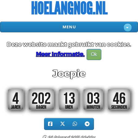
HOELANGNOG.NL
MENU
Deze website maakt gebruikt van cookies.
Meer informatie.
Ok
Joepie
4
202
13
03
45
JAREN
DAGEN
UREN
MINUTEN
SECONDEN
28 februari 2031 00:00u