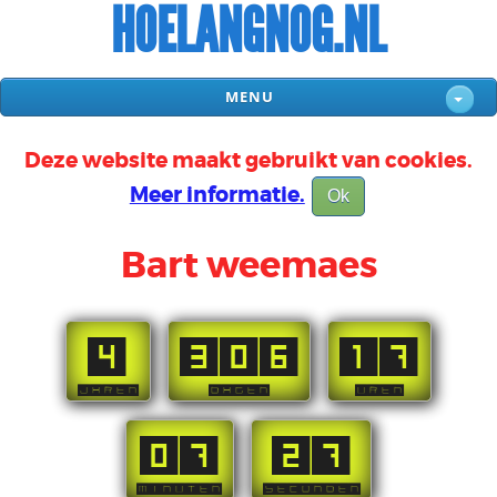
HOELANGNOG.NL
MENU
Deze website maakt gebruikt van cookies.
Meer informatie.
Ok
Bart weemaes
4
306
17
JAREN
DAGEN
UREN
07
26
MINUTEN
SECONDEN