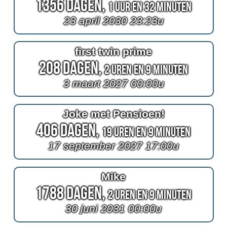
1356 Dagen,
1 Uur en 32 Minuten
23 april 2030 23:23u
first twin prime
208 Dagen,
2 Uren en 9 Minuten
3 maart 2027 00:00u
Joke met Pensioen!
406 Dagen,
19 Uren en 9 Minuten
17 september 2027 17:00u
Mike
1788 Dagen,
2 Uren en 9 Minuten
30 juni 2031 00:00u