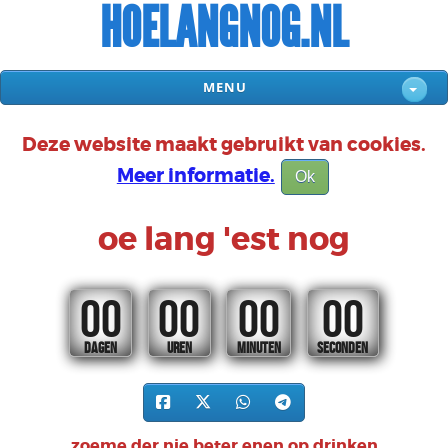
HOELANGNOG.NL
MENU
Deze website maakt gebruikt van cookies.
Meer informatie.
Ok
oe lang 'est nog
00
00
00
00
DAGEN
UREN
MINUTEN
SECONDEN
zoeme der nie beter enen op drinken