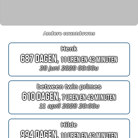
Andere countdowns
Henk
687 Dagen,
11 Uren en 42 Minuten
28 juni 2028 00:00u
between twin primes
610 Dagen,
7 Uren en 42 Minuten
11 april 2028 20:00u
Hilde
994 Dagen,
11 Uren en 42 Minuten