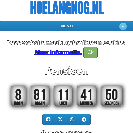
HOELANGNOG.NL
MENU
Deze website maakt gebruikt van cookies.
Meer informatie.
Ok
Pensioen
8
81
11
41
50
JAREN
DAGEN
UREN
MINUTEN
SECONDEN
31 oktober 2034 00:00u