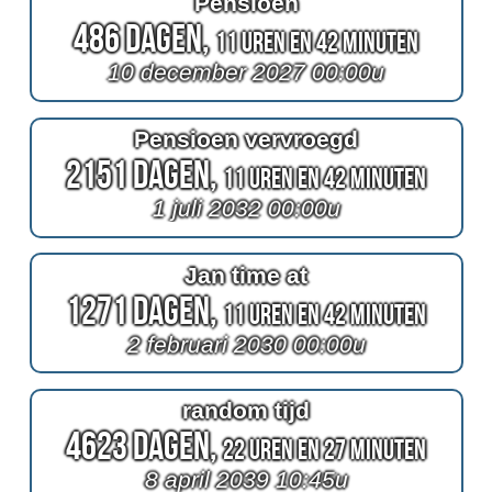
Pensioen
486 Dagen,
11 Uren en 42 Minuten
10 december 2027 00:00u
Pensioen vervroegd
2151 Dagen,
11 Uren en 42 Minuten
1 juli 2032 00:00u
Jan time at
1271 Dagen,
11 Uren en 42 Minuten
2 februari 2030 00:00u
random tijd
4623 Dagen,
22 Uren en 27 Minuten
8 april 2039 10:45u