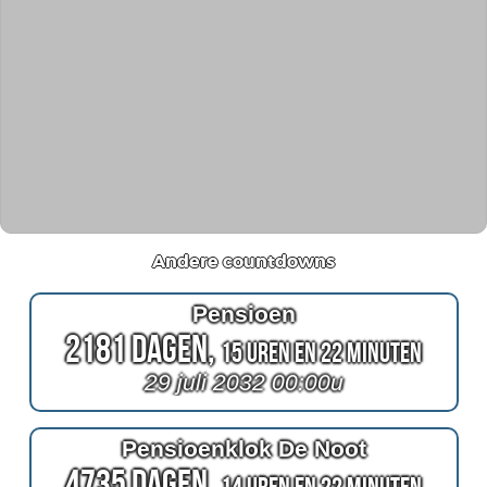
Andere countdowns
Pensioen
2181 Dagen,
15 Uren en 22 Minuten
29 juli 2032 00:00u
Pensioenklok De Noot
4735 Dagen,