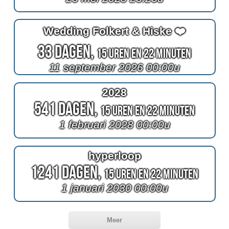
Wedding Folkert & Hiske ❤️
33 Dagen,
15 Uren en 22 Minuten
11 september 2026 00:00u
2028
541 Dagen,
15 Uren en 22 Minuten
1 februari 2028 00:00u
hyperloop
1241 Dagen,
15 Uren en 22 Minuten
1 januari 2030 00:00u
Meer