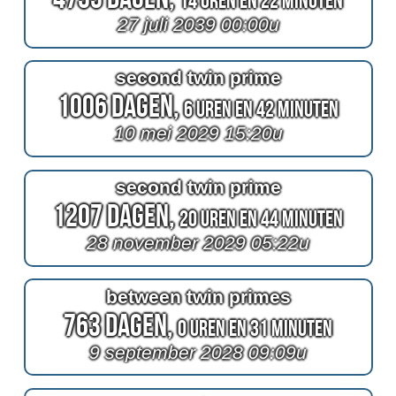
14 Uren en 22 Minuten
27 juli 2039 00:00u
second twin prime
1006 Dagen,
6 Uren en 42 Minuten
10 mei 2029 15:20u
second twin prime
1207 Dagen,
20 Uren en 44 Minuten
28 november 2029 05:22u
between twin primes
763 Dagen,
0 Uren en 31 Minuten
9 september 2028 09:09u