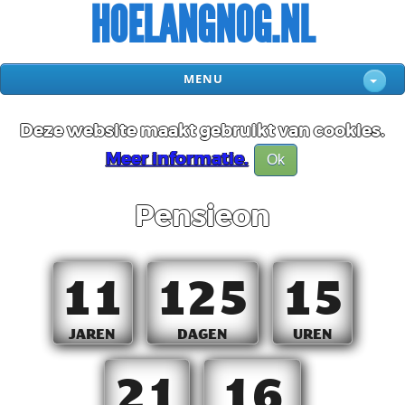
HOELANGNOG.NL
MENU
Deze website maakt gebruikt van cookies.
Meer informatie.
Ok
Pensieon
11
125
15
JAREN
DAGEN
UREN
21
15