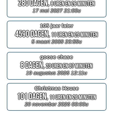
280 Dagen,
8 Uren en 26 Minuten
17 mei 2027 21:00u
105 jaar later
4590 Dagen,
11 Uren en 25 Minuten
5 maart 2039 23:59u
goose chase
8 Dagen,
23 Uren en 37 Minuten
19 augustus 2026 12:11u
Christmas House
101 Dagen,
11 Uren en 26 Minuten
20 november 2026 00:00u