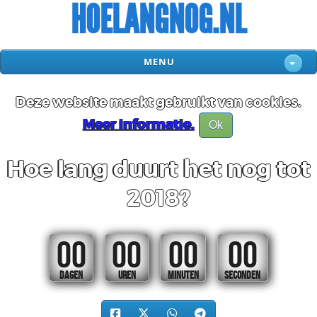
HOELANGNOG.NL
MENU
Deze website maakt gebruikt van cookies.
Meer informatie.
Ok
Hoe lang duurt het nog tot
2018?
00
00
00
00
DAGEN
UREN
MINUTEN
SECONDEN