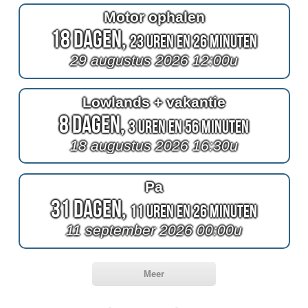
Motor ophalen
18 Dagen,
23 Uren en 26 Minuten
29 augustus 2026 12:00u
Lowlands + vakantie
8 Dagen,
3 Uren en 56 Minuten
18 augustus 2026 16:30u
Pa
31 Dagen,
11 Uren en 26 Minuten
11 september 2026 00:00u
Meer