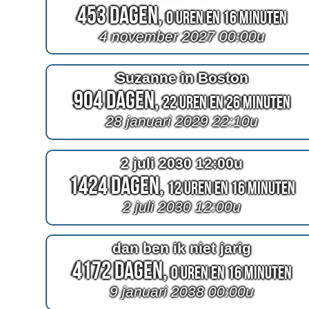
453 Dagen,
0 Uren en 16 Minuten
4 november 2027 00:00u
Suzanne in Boston
904 Dagen,
22 Uren en 26 Minuten
28 januari 2029 22:10u
2 juli 2030 12:00u
1424 Dagen,
12 Uren en 16 Minuten
2 juli 2030 12:00u
dan ben ik niet jarig
4172 Dagen,
0 Uren en 16 Minuten
9 januari 2038 00:00u