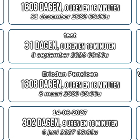
1606 Dagen,
0 Uren en 16 Minuten
31 december 2030 00:00u
test
31 Dagen,
0 Uren en 16 Minuten
8 september 2026 00:00u
EricJan Pensioen
1308 Dagen,
0 Uren en 16 Minuten
8 maart 2030 00:00u
14-06-2027
302 Dagen,
9 Uren en 16 Minuten
6 juni 2027 09:00u