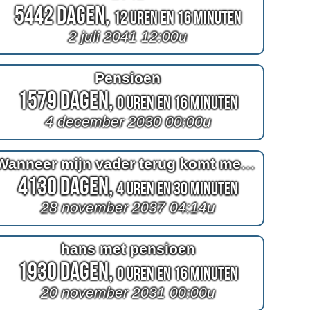
5442 Dagen,
12 Uren en 16 Minuten
2 juli 2041 12:00u
Pensioen
1579 Dagen,
0 Uren en 16 Minuten
4 december 2030 00:00u
Wanneer mijn vader terug komt met melk
4130 Dagen,
4 Uren en 30 Minuten
28 november 2037 04:14u
hans met pensioen
1930 Dagen,
0 Uren en 16 Minuten
20 november 2031 00:00u