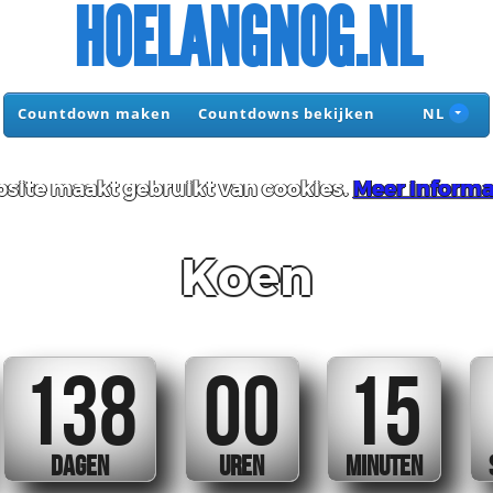
HOELANGNOG.NL
Countdown maken
Countdowns bekijken
NL
site maakt gebruikt van cookies.
Meer informa
Koen
138
00
15
DAGEN
UREN
MINUTEN