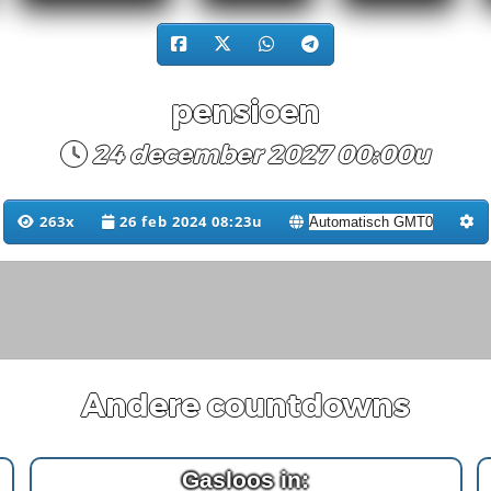
pensioen
24 december 2027 00:00u
263x
26 feb 2024 08:23u
Andere countdowns
Gasloos in: