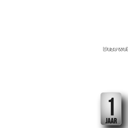
Deze web
1
JAAR