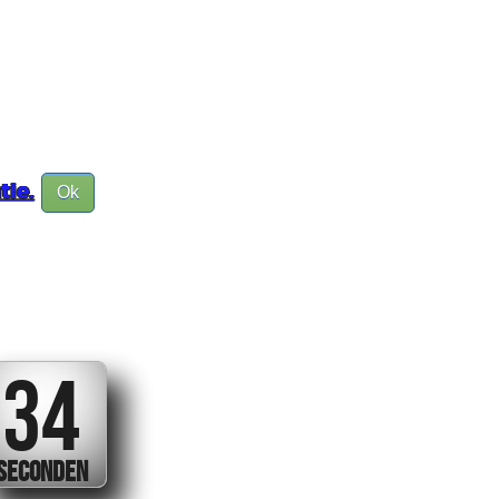
tie.
Ok
34
SECONDEN