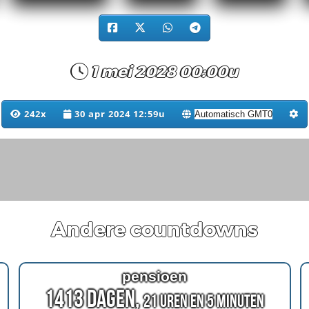
1 mei 2028 00:00u
242x
30 apr 2024 12:59u
Andere countdowns
pensioen
1413 Dagen,
21 Uren en 5 Minuten