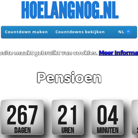
HOELANGNOG.NL
Countdown maken
Countdowns bekijken
NL
site maakt gebruikt van cookies.
Meer informa
Pensioen
267
21
04
DAGEN
UREN
MINUTEN