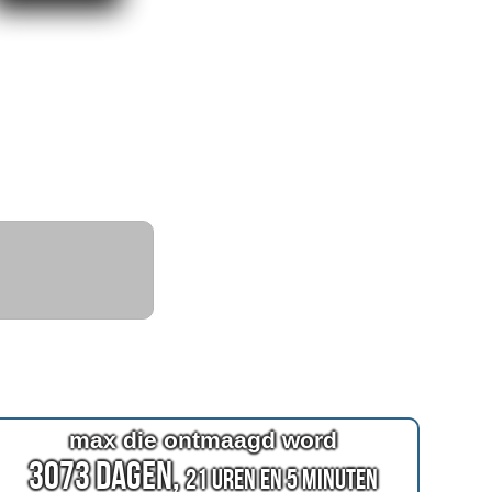
max die ontmaagd word
3073 Dagen,
21 Uren en 5 Minuten