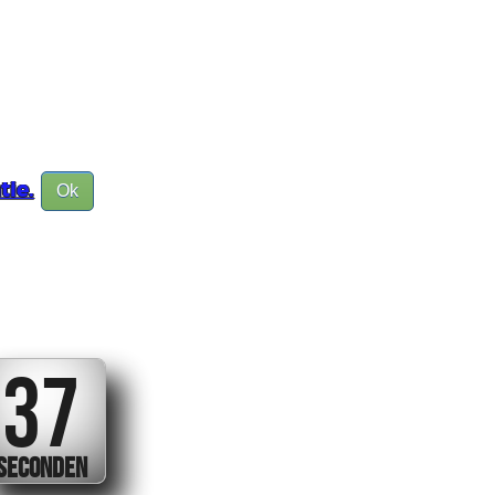
tie.
Ok
37
SECONDEN