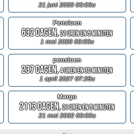
21 juni 2030 00:00u
Pensioen
632 Dagen,
21 Uren en 5 Minuten
1 mei 2028 00:00u
pensioen
237 Dagen,
4 Uren en 30 Minuten
1 april 2027 07:25u
Margo
2113 Dagen,
21 Uren en 5 Minuten
21 mei 2032 00:00u