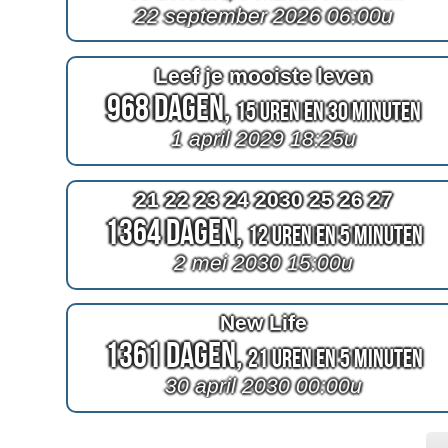
22 september 2026 06:00u
Leef je mooiste leven
968 Dagen,
15 Uren en 30 Minuten
1 april 2029 18:25u
21 22 23 24 2030 25 26 27
1364 Dagen,
12 Uren en 5 Minuten
2 mei 2030 15:00u
New Life
1361 Dagen,
21 Uren en 5 Minuten
30 april 2030 00:00u