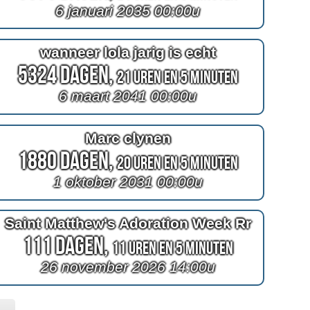
6 januari 2035 00:00u
wanneer lola jarig is echt
5324 Dagen,
21 Uren en 5 Minuten
6 maart 2041 00:00u
Marc clynen
1880 Dagen,
20 Uren en 5 Minuten
1 oktober 2031 00:00u
Saint Matthew's Adoration Week Rr
111 Dagen,
11 Uren en 5 Minuten
26 november 2026 14:00u