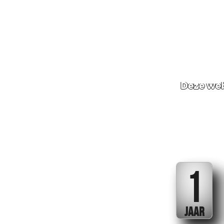
Deze web
1
JAAR