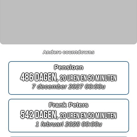
Andere countdowns
Pensioen
486 Dagen,
20 Uren en 50 Minuten
7 december 2027 00:00u
Frank Peters
542 Dagen,
20 Uren en 50 Minuten
1 februari 2028 00:00u