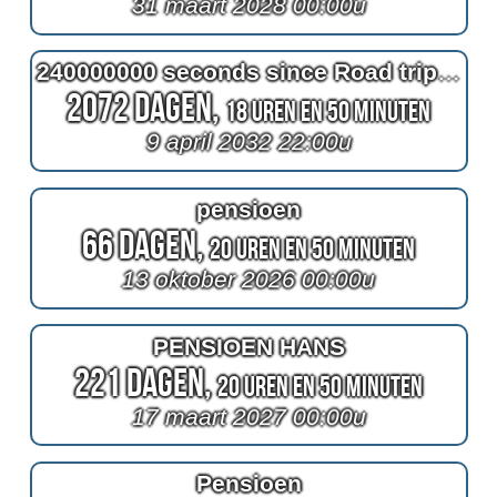
31 maart 2028 00:00u
240000000 seconds since Road trip Zuid-Afrika & Namibie
2072 Dagen,
18 Uren en 50 Minuten
9 april 2032 22:00u
pensioen
66 Dagen,
20 Uren en 50 Minuten
13 oktober 2026 00:00u
PENSIOEN HANS
221 Dagen,
20 Uren en 50 Minuten
17 maart 2027 00:00u
Pensioen