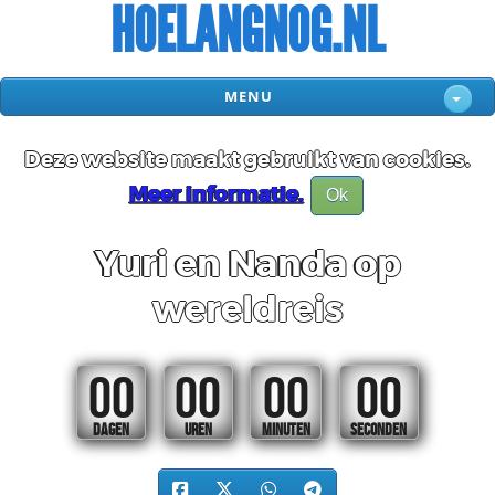
HOELANGNOG.NL
MENU
Deze website maakt gebruikt van cookies.
Meer informatie.
Ok
Yuri en Nanda op
wereldreis
00
00
00
00
DAGEN
UREN
MINUTEN
SECONDEN