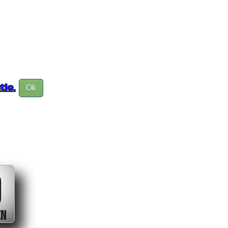
tie.
Ok
0
EN