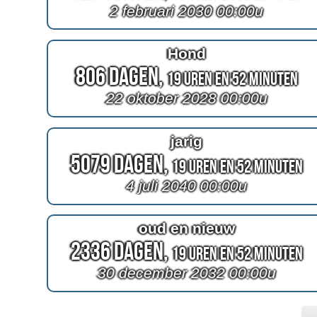
2 februari 2030 00:00u
Hond
806 Dagen,
19 Uren en 52 Minuten
22 oktober 2028 00:00u
jarig
5079 Dagen,
19 Uren en 52 Minuten
4 juli 2040 00:00u
oud en nieuw
2336 Dagen,
19 Uren en 52 Minuten
30 december 2032 00:00u