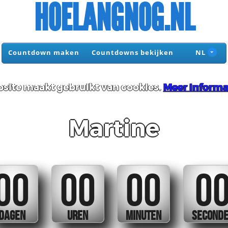
HOELANGNOG.NL
Countdown maken
Countdowns bekijken
NL
site maakt gebruikt van cookies.
Meer informa
Martine
00
00
00
0
DAGEN
UREN
MINUTEN
SECOND