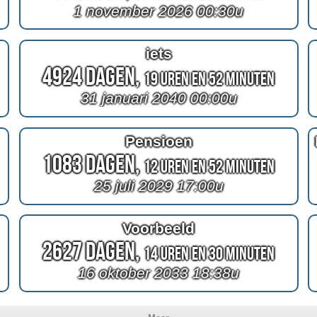
1 november 2026 00:30u
iets
4924 Dagen,
19 Uren en 52 Minuten
31 januari 2040 00:00u
Pensioen
1083 Dagen,
12 Uren en 52 Minuten
25 juli 2029 17:00u
Voorbeeld
2627 Dagen,
14 Uren en 30 Minuten
16 oktober 2033 18:38u