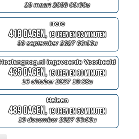
23 maart 2038 00:00u
rrere
418 Dagen,
19 Uren en 52 Minuten
30 september 2027 00:00u
Hoelangnog.nl ingevoerde Voorbeeld
435 Dagen,
15 Uren en 30 Minuten
16 oktober 2027 19:38u
Heleen
489 Dagen,
19 Uren en 52 Minuten
10 december 2027 00:00u