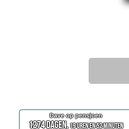
Dave op pensjoen
1274 Dagen,
19 Uren en 52 Minuten