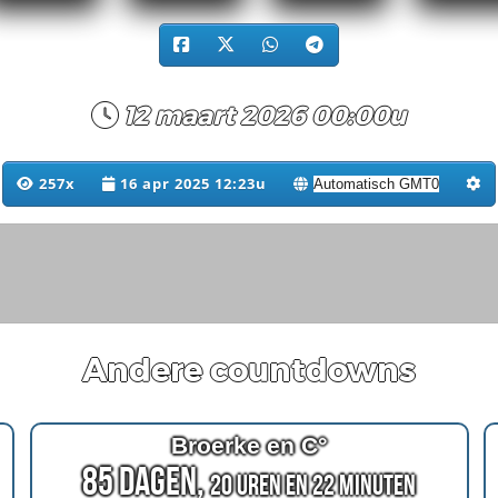
12 maart 2026 00:00u
257x
16 apr 2025 12:23u
Andere countdowns
Broerke en C°
85 Dagen,
20 Uren en 22 Minuten