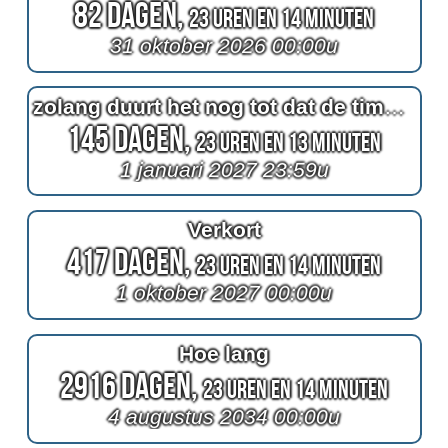
82 Dagen,
23 Uren en 14 Minuten
31 oktober 2026 00:00u
zolang duurt het nog tot dat de timer afgaat
145 Dagen,
23 Uren en 13 Minuten
1 januari 2027 23:59u
Verkort
417 Dagen,
23 Uren en 14 Minuten
1 oktober 2027 00:00u
Hoe lang
2916 Dagen,
23 Uren en 14 Minuten
4 augustus 2034 00:00u