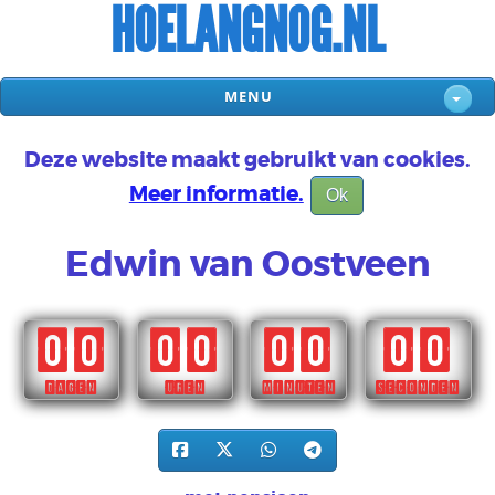
HOELANGNOG.NL
MENU
Deze website maakt gebruikt van cookies.
Meer informatie.
Ok
Edwin van Oostveen
00
00
00
00
DAGEN
UREN
MINUTEN
SECONDEN