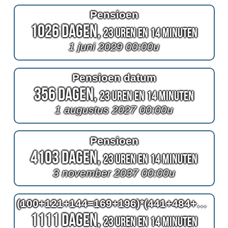
Pensioen
1026 Dagen,
23 Uren en 14 Minuten
1 juni 2029 00:00u
Pensioen datum
356 Dagen,
23 Uren en 14 Minuten
1 augustus 2027 00:00u
Pensioen
4103 Dagen,
23 Uren en 14 Minuten
3 november 2037 00:00u
(100+121+144=169+196)*(441+484+529+576=625+676+729)=740950
1111 Dagen,
23 Uren en 14 Minuten