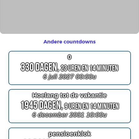
Andere countdowns
0
330 Dagen,
23 Uren en 14 Minuten
6 juli 2027 00:00u
Hoelang tot de vakantie
1945 Dagen,
9 Uren en 14 Minuten
6 december 2031 10:00u
pensioenklok