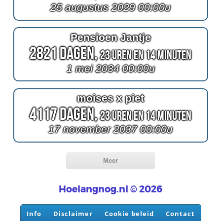
25 augustus 2029 00:00u
Pensioen Jantje
2821 Dagen,
23 Uren en 14 Minuten
1 mei 2034 00:00u
moises x piet
4117 Dagen,
23 Uren en 14 Minuten
17 november 2037 00:00u
Meer
Hoelangnog.nl © 2026
Info
Disclaimer
Cookie beleid
Contact