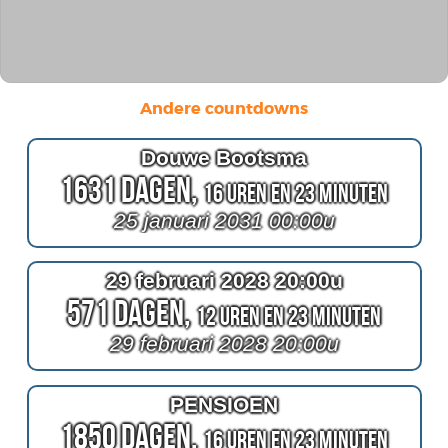
Andere countdowns
Douwe Bootsma
1631 Dagen,
16 Uren en 23 Minuten
25 januari 2031 00:00u
29 februari 2028 20:00u
571 Dagen,
12 Uren en 23 Minuten
29 februari 2028 20:00u
PENSIOEN
1850 Dagen,
16 Uren en 23 Minuten