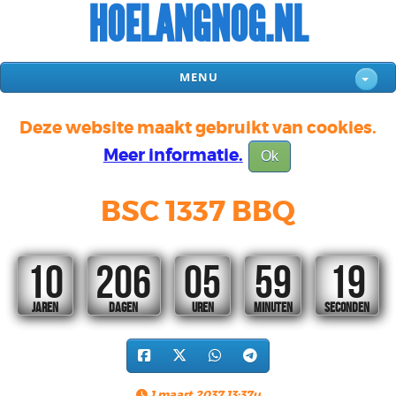
HOELANGNOG.NL
MENU
Deze website maakt gebruikt van cookies.
Meer informatie.
Ok
BSC 1337 BBQ
10
206
05
59
19
JAREN
DAGEN
UREN
MINUTEN
SECONDEN
1 maart 2037 13:37u