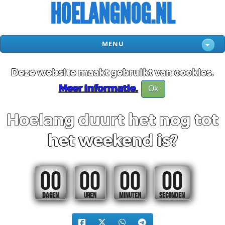
HOELANGNOG.NL
MENU
Deze website maakt gebruikt van cookies.
Meer informatie.
Ok
Hoelang duurt het nog tot
het weekend is?
00
00
00
00
DAGEN
UREN
MINUTEN
SECONDEN