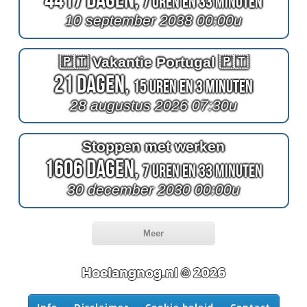
7 Uren en 33 Minuten
10 september 2038 00:00u
🇵🇹 Vakantie Portugal 🇵🇹
21 Dagen,
15 Uren en 3 Minuten
28 augustus 2026 07:30u
Stoppen met werken
1606 Dagen,
7 Uren en 33 Minuten
30 december 2030 00:00u
Meer
Hoelangnog.nl © 2026