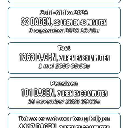
Zuid-Afrika 2026
33 Dagen,
22 Uren en 43 Minuten
9 september 2026 15:10u
Test
1363 Dagen,
7 Uren en 33 Minuten
1 mei 2030 00:00u
Pensioen
101 Dagen,
7 Uren en 33 Minuten
16 november 2026 00:00u
Tot we er wat voor terug krijgen
4417 Dagen,